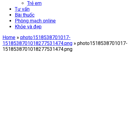
Trẻ em
Tư vấn
Bài thuốc
Phòng mạch online
Khỏe và đẹp
Home
»
photo1518538701017-
1518538701018277531474.png
»
photo1518538701017-
1518538701018277531474.png