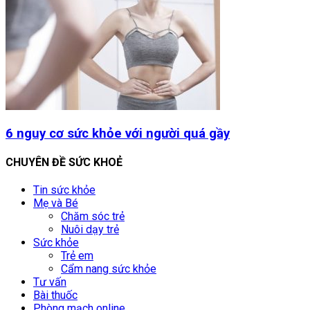
6 nguy cơ sức khỏe với người quá gầy
CHUYÊN ĐỀ SỨC KHOẺ
Tin sức khỏe
Mẹ và Bé
Chăm sóc trẻ
Nuôi dạy trẻ
Sức khỏe
Trẻ em
Cẩm nang sức khỏe
Tư vấn
Bài thuốc
Phòng mạch online