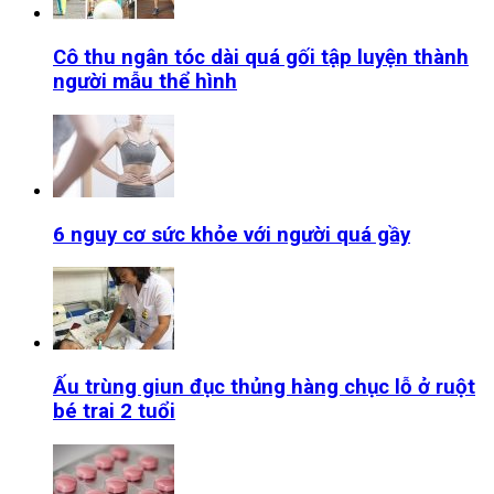
Cô thu ngân tóc dài quá gối tập luyện thành
người mẫu thể hình
6 nguy cơ sức khỏe với người quá gầy
Ấu trùng giun đục thủng hàng chục lỗ ở ruột
bé trai 2 tuổi