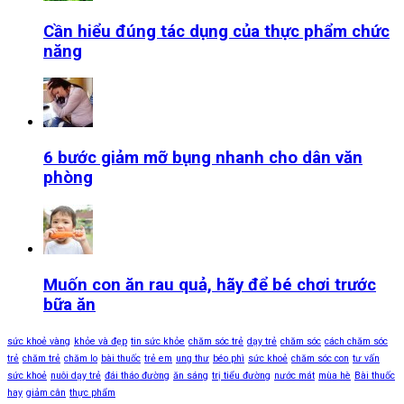
Cần hiểu đúng tác dụng của thực phẩm chức
năng
6 bước giảm mỡ bụng nhanh cho dân văn
phòng
Muốn con ăn rau quả, hãy để bé chơi trước
bữa ăn
sức khoẻ vàng
khỏe và đẹp
tin sức khỏe
chăm sóc trẻ
dạy trẻ
chăm sóc
cách chăm sóc
trẻ
chăm trẻ
chăm lo
bài thuốc
trẻ em
ung thư
béo phì
sức khoẻ
chăm sóc con
tư vấn
sức khoẻ
nuôi dạy trẻ
đái tháo đường
ăn sáng
trị tiểu đường
nước mát
mùa hè
Bài thuốc
hay
giảm cân
thực phẩm