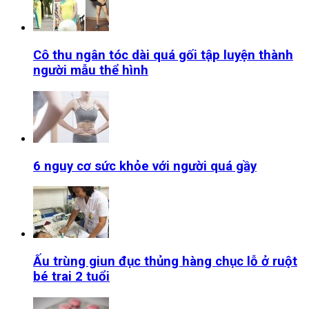
Cô thu ngân tóc dài quá gối tập luyện thành
người mẫu thể hình
6 nguy cơ sức khỏe với người quá gầy
Ấu trùng giun đục thủng hàng chục lỗ ở ruột
bé trai 2 tuổi