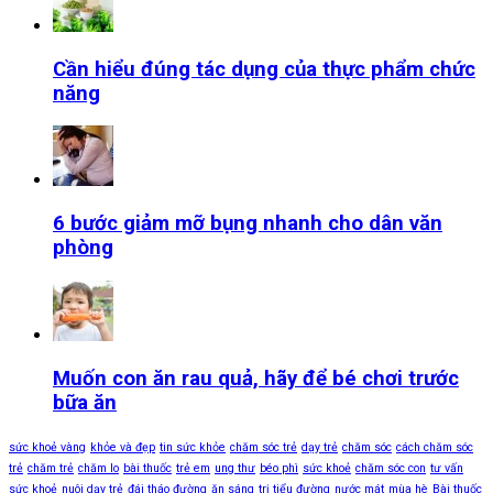
Cần hiểu đúng tác dụng của thực phẩm chức
năng
6 bước giảm mỡ bụng nhanh cho dân văn
phòng
Muốn con ăn rau quả, hãy để bé chơi trước
bữa ăn
sức khoẻ vàng
khỏe và đẹp
tin sức khỏe
chăm sóc trẻ
dạy trẻ
chăm sóc
cách chăm sóc
trẻ
chăm trẻ
chăm lo
bài thuốc
trẻ em
ung thư
béo phì
sức khoẻ
chăm sóc con
tư vấn
sức khoẻ
nuôi dạy trẻ
đái tháo đường
ăn sáng
trị tiểu đường
nước mát
mùa hè
Bài thuốc