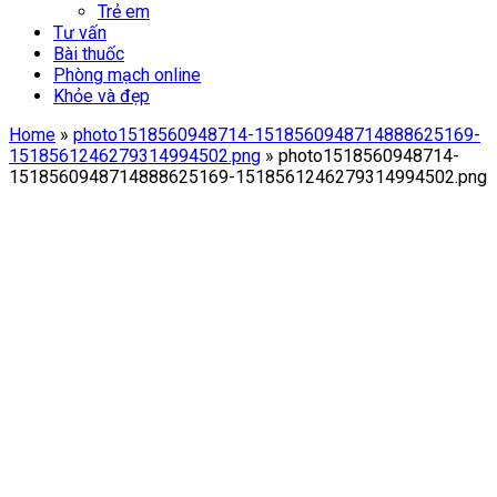
Trẻ em
Tư vấn
Bài thuốc
Phòng mạch online
Khỏe và đẹp
Home
»
photo1518560948714-1518560948714888625169-
1518561246279314994502.png
»
photo1518560948714-
1518560948714888625169-1518561246279314994502.png