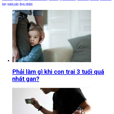
hay
giảm cân
thực phẩm
Phải làm gì khi con trai 3 tuổi quá
nhát gan?