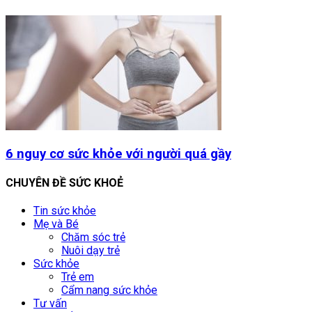
6 nguy cơ sức khỏe với người quá gầy
CHUYÊN ĐỀ SỨC KHOẺ
Tin sức khỏe
Mẹ và Bé
Chăm sóc trẻ
Nuôi dạy trẻ
Sức khỏe
Trẻ em
Cẩm nang sức khỏe
Tư vấn