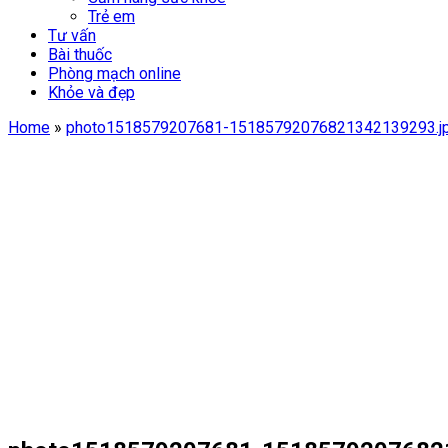
Trẻ em
Tư vấn
Bài thuốc
Phòng mạch online
Khỏe và đẹp
Home
»
photo1518579207681-15185792076821342139293.j