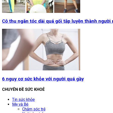
Cô thu ngân tóc dài quá gối tập luyện thành người
6 nguy cơ sức khỏe với người quá gầy
CHUYÊN ĐỀ SỨC KHOẺ
Tin sức khỏe
Mẹ và Bé
Chăm sóc trẻ