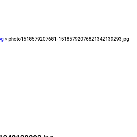
pg
»
photo1518579207681-15185792076821342139293.jpg