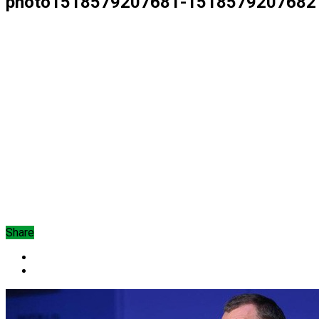
photo1518579207681-1518579207682
Share