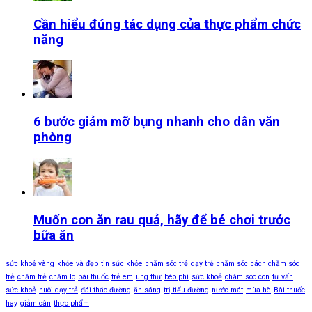
Cần hiểu đúng tác dụng của thực phẩm chức
năng
6 bước giảm mỡ bụng nhanh cho dân văn
phòng
Muốn con ăn rau quả, hãy để bé chơi trước
bữa ăn
sức khoẻ vàng
khỏe và đẹp
tin sức khỏe
chăm sóc trẻ
dạy trẻ
chăm sóc
cách chăm sóc
trẻ
chăm trẻ
chăm lo
bài thuốc
trẻ em
ung thư
béo phì
sức khoẻ
chăm sóc con
tư vấn
sức khoẻ
nuôi dạy trẻ
đái tháo đường
ăn sáng
trị tiểu đường
nước mát
mùa hè
Bài thuốc
hay
giảm cân
thực phẩm