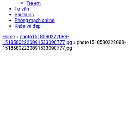
Trẻ em
Tư vấn
Bài thuốc
Phòng mạch online
Khỏe và đẹp
Home
»
photo1518580222088-
15185802220891533090777.jpg
»
photo1518580222088-
15185802220891533090777.jpg