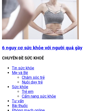
6 nguy cơ sức khỏe với người quá gầy
CHUYÊN ĐỀ SỨC KHOẺ
Tin sức khỏe
Mẹ và Bé
Chăm sóc trẻ
Nuôi dạy trẻ
Sức khỏe
Trẻ em
Cẩm nang sức khỏe
Tư vấn
Bài thuốc
Phòng mạch online