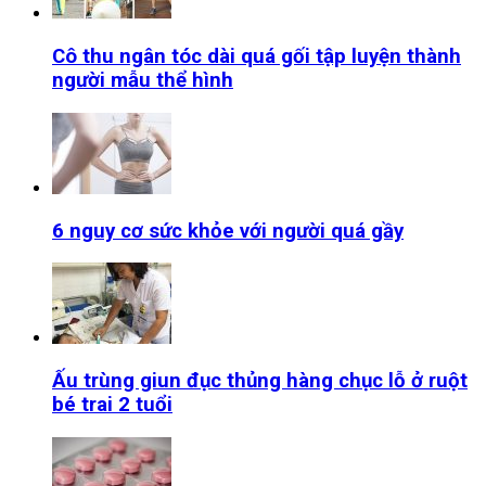
Cô thu ngân tóc dài quá gối tập luyện thành
người mẫu thể hình
6 nguy cơ sức khỏe với người quá gầy
Ấu trùng giun đục thủng hàng chục lỗ ở ruột
bé trai 2 tuổi