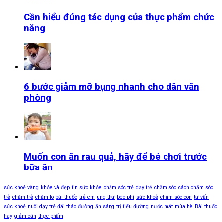
Cần hiểu đúng tác dụng của thực phẩm chức
năng
6 bước giảm mỡ bụng nhanh cho dân văn
phòng
Muốn con ăn rau quả, hãy để bé chơi trước
bữa ăn
sức khoẻ vàng
khỏe và đẹp
tin sức khỏe
chăm sóc trẻ
dạy trẻ
chăm sóc
cách chăm sóc
trẻ
chăm trẻ
chăm lo
bài thuốc
trẻ em
ung thư
béo phì
sức khoẻ
chăm sóc con
tư vấn
sức khoẻ
nuôi dạy trẻ
đái tháo đường
ăn sáng
trị tiểu đường
nước mát
mùa hè
Bài thuốc
hay
giảm cân
thực phẩm