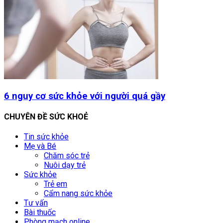
6 nguy cơ sức khỏe với người quá gầy
CHUYÊN ĐỀ SỨC KHOẺ
Tin sức khỏe
Mẹ và Bé
Chăm sóc trẻ
Nuôi dạy trẻ
Sức khỏe
Trẻ em
Cẩm nang sức khỏe
Tư vấn
Bài thuốc
Phòng mạch online