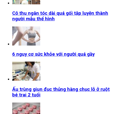
Cô thu ngân tóc dài quá gối tập luyện thành
người mẫu thể hình
6 nguy cơ sức khỏe với người quá gầy
Ấu trùng giun đục thủng hàng chục lỗ ở ruột
bé trai 2 tuổi