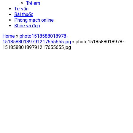
Trẻ em
Tư vấn
Bài thuốc
Phòng mạch online
Khỏe và đẹp
Home
»
photo1518588018978-
15185880189791217655655.jpg
»
photo1518588018978-
15185880189791217655655.jpg