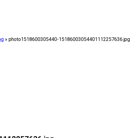
pg
»
photo1518600305440-15186003054401112257636.jpg