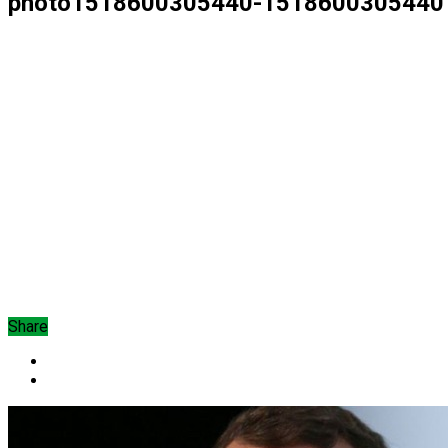
photo1518600305440-1518600305440
Share