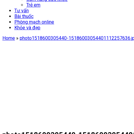
Trẻ em
Tư vấn
Bài thuốc
Phòng mạch online
Khỏe và đẹp
Home
»
photo1518600305440-15186003054401112257636.j