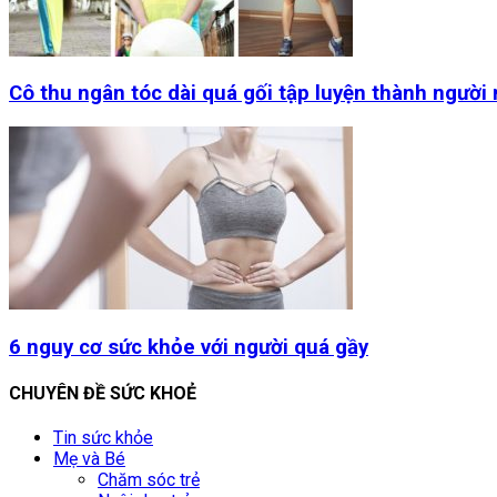
Cô thu ngân tóc dài quá gối tập luyện thành người
6 nguy cơ sức khỏe với người quá gầy
CHUYÊN ĐỀ SỨC KHOẺ
Tin sức khỏe
Mẹ và Bé
Chăm sóc trẻ