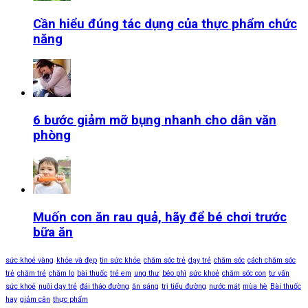
Cần hiểu đúng tác dụng của thực phẩm chức
năng
6 bước giảm mỡ bụng nhanh cho dân văn
phòng
Muốn con ăn rau quả, hãy để bé chơi trước
bữa ăn
sức khoẻ vàng
khỏe và đẹp
tin sức khỏe
chăm sóc trẻ
dạy trẻ
chăm sóc
cách chăm sóc
trẻ
chăm trẻ
chăm lo
bài thuốc
trẻ em
ung thư
béo phì
sức khoẻ
chăm sóc con
tư vấn
sức khoẻ
nuôi dạy trẻ
đái tháo đường
ăn sáng
trị tiểu đường
nước mát
mùa hè
Bài thuốc
hay
giảm cân
thực phẩm