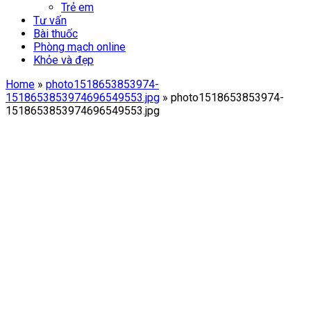
Trẻ em
Tư vấn
Bài thuốc
Phòng mạch online
Khỏe và đẹp
Home
»
photo1518653853974-
1518653853974696549553.jpg
»
photo1518653853974-
1518653853974696549553.jpg