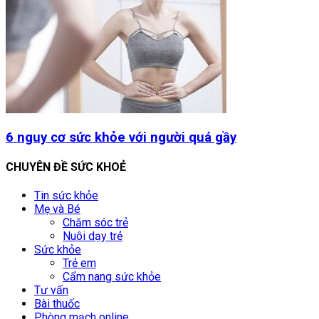
6 nguy cơ sức khỏe với người quá gầy
CHUYÊN ĐỀ SỨC KHOẺ
Tin sức khỏe
Mẹ và Bé
Chăm sóc trẻ
Nuôi dạy trẻ
Sức khỏe
Trẻ em
Cẩm nang sức khỏe
Tư vấn
Bài thuốc
Phòng mạch online