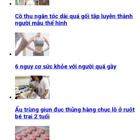
Cô thu ngân tóc dài quá gối tập luyện thành
người mẫu thể hình
6 nguy cơ sức khỏe với người quá gầy
Ấu trùng giun đục thủng hàng chục lỗ ở ruột
bé trai 2 tuổi