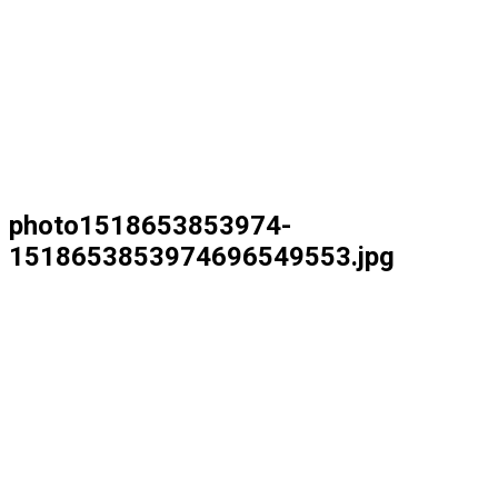
photo1518653853974-
1518653853974696549553.jpg