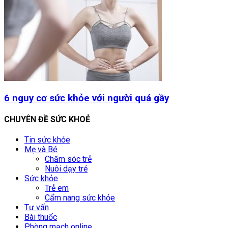
6 nguy cơ sức khỏe với người quá gầy
CHUYÊN ĐỀ SỨC KHOẺ
Tin sức khỏe
Mẹ và Bé
Chăm sóc trẻ
Nuôi dạy trẻ
Sức khỏe
Trẻ em
Cẩm nang sức khỏe
Tư vấn
Bài thuốc
Phòng mạch online