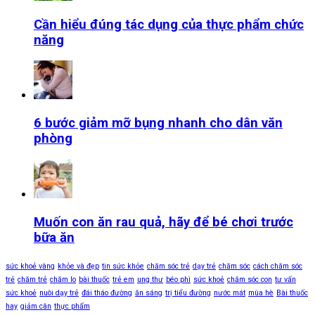
Cần hiểu đúng tác dụng của thực phẩm chức
năng
6 bước giảm mỡ bụng nhanh cho dân văn
phòng
Muốn con ăn rau quả, hãy để bé chơi trước
bữa ăn
sức khoẻ vàng
khỏe và đẹp
tin sức khỏe
chăm sóc trẻ
dạy trẻ
chăm sóc
cách chăm sóc
trẻ
chăm trẻ
chăm lo
bài thuốc
trẻ em
ung thư
béo phì
sức khoẻ
chăm sóc con
tư vấn
sức khoẻ
nuôi dạy trẻ
đái tháo đường
ăn sáng
trị tiểu đường
nước mát
mùa hè
Bài thuốc
hay
giảm cân
thực phẩm