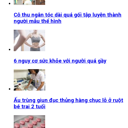
Cô thu ngân tóc dài quá gối tập luyện thành
người mẫu thể hình
6 nguy cơ sức khỏe với người quá gầy
Ấu trùng giun đục thủng hàng chục lỗ ở ruột
bé trai 2 tuổi