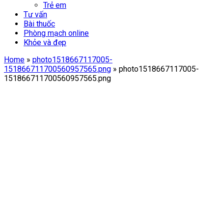
Trẻ em
Tư vấn
Bài thuốc
Phòng mạch online
Khỏe và đẹp
Home
»
photo1518667117005-
151866711700560957565.png
»
photo1518667117005-
151866711700560957565.png