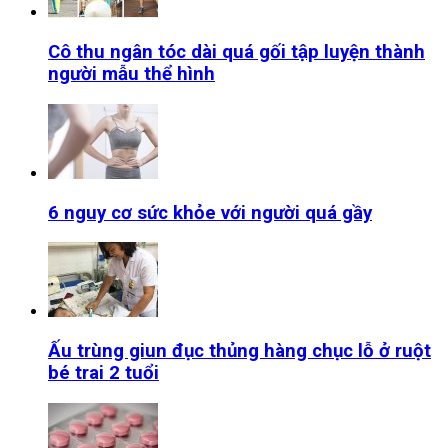
Cô thu ngân tóc dài quá gối tập luyện thành
người mẫu thể hình
6 nguy cơ sức khỏe với người quá gầy
Ấu trùng giun đục thủng hàng chục lỗ ở ruột
bé trai 2 tuổi