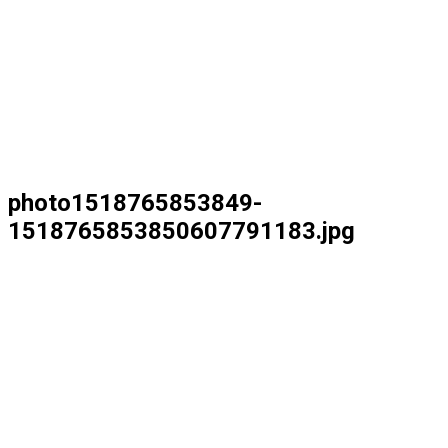
photo1518765853849-
1518765853850607791183.jpg