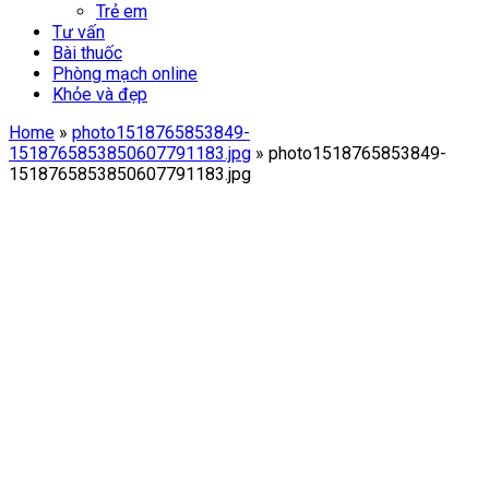
Trẻ em
Tư vấn
Bài thuốc
Phòng mạch online
Khỏe và đẹp
Home
»
photo1518765853849-
1518765853850607791183.jpg
»
photo1518765853849-
1518765853850607791183.jpg