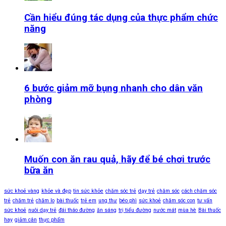
Cần hiểu đúng tác dụng của thực phẩm chức
năng
6 bước giảm mỡ bụng nhanh cho dân văn
phòng
Muốn con ăn rau quả, hãy để bé chơi trước
bữa ăn
sức khoẻ vàng
khỏe và đẹp
tin sức khỏe
chăm sóc trẻ
dạy trẻ
chăm sóc
cách chăm sóc
trẻ
chăm trẻ
chăm lo
bài thuốc
trẻ em
ung thư
béo phì
sức khoẻ
chăm sóc con
tư vấn
sức khoẻ
nuôi dạy trẻ
đái tháo đường
ăn sáng
trị tiểu đường
nước mát
mùa hè
Bài thuốc
hay
giảm cân
thực phẩm