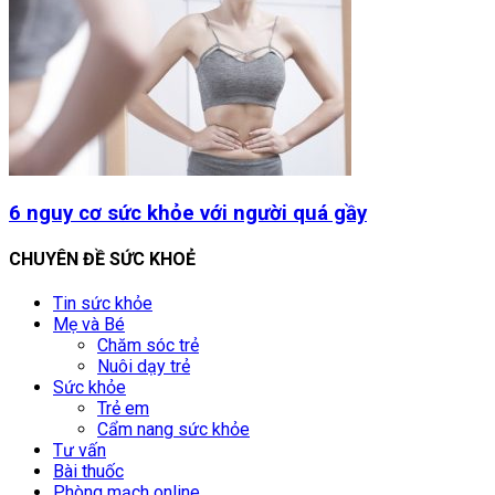
6 nguy cơ sức khỏe với người quá gầy
CHUYÊN ĐỀ SỨC KHOẺ
Tin sức khỏe
Mẹ và Bé
Chăm sóc trẻ
Nuôi dạy trẻ
Sức khỏe
Trẻ em
Cẩm nang sức khỏe
Tư vấn
Bài thuốc
Phòng mạch online