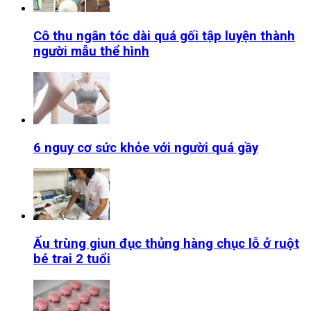
Cô thu ngân tóc dài quá gối tập luyện thành
người mẫu thể hình
6 nguy cơ sức khỏe với người quá gầy
Ấu trùng giun đục thủng hàng chục lỗ ở ruột
bé trai 2 tuổi