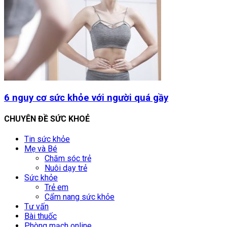
6 nguy cơ sức khỏe với người quá gầy
CHUYÊN ĐỀ SỨC KHOẺ
Tin sức khỏe
Mẹ và Bé
Chăm sóc trẻ
Nuôi dạy trẻ
Sức khỏe
Trẻ em
Cẩm nang sức khỏe
Tư vấn
Bài thuốc
Phòng mạch online