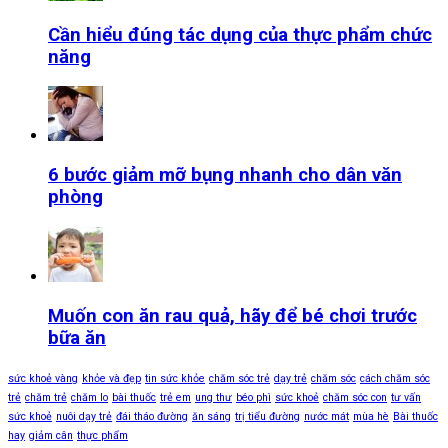
Cần hiểu đúng tác dụng của thực phẩm chức
năng
6 bước giảm mỡ bụng nhanh cho dân văn
phòng
Muốn con ăn rau quả, hãy để bé chơi trước
bữa ăn
sức khoẻ vàng
khỏe và đẹp
tin sức khỏe
chăm sóc trẻ
dạy trẻ
chăm sóc
cách chăm sóc
trẻ
chăm trẻ
chăm lo
bài thuốc
trẻ em
ung thư
béo phì
sức khoẻ
chăm sóc con
tư vấn
sức khoẻ
nuôi dạy trẻ
đái tháo đường
ăn sáng
trị tiểu đường
nước mát
mùa hè
Bài thuốc
hay
giảm cân
thực phẩm