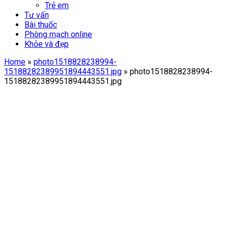
Trẻ em
Tư vấn
Bài thuốc
Phòng mạch online
Khỏe và đẹp
Home
»
photo1518828238994-
15188282389951894443551.jpg
»
photo1518828238994-
15188282389951894443551.jpg