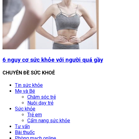
6 nguy cơ sức khỏe với người quá gầy
CHUYÊN ĐỀ SỨC KHOẺ
Tin sức khỏe
Mẹ và Bé
Chăm sóc trẻ
Nuôi dạy trẻ
Sức khỏe
Trẻ em
Cẩm nang sức khỏe
Tư vấn
Bài thuốc
Phòng mạch online