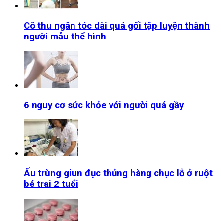
Cô thu ngân tóc dài quá gối tập luyện thành
người mẫu thể hình
6 nguy cơ sức khỏe với người quá gầy
Ấu trùng giun đục thủng hàng chục lỗ ở ruột
bé trai 2 tuổi