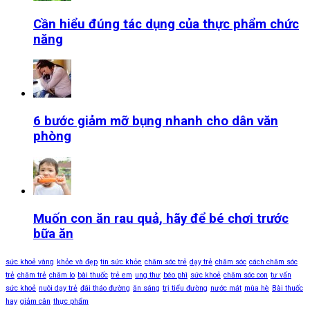
Cần hiểu đúng tác dụng của thực phẩm chức
năng
6 bước giảm mỡ bụng nhanh cho dân văn
phòng
Muốn con ăn rau quả, hãy để bé chơi trước
bữa ăn
sức khoẻ vàng
khỏe và đẹp
tin sức khỏe
chăm sóc trẻ
dạy trẻ
chăm sóc
cách chăm sóc
trẻ
chăm trẻ
chăm lo
bài thuốc
trẻ em
ung thư
béo phì
sức khoẻ
chăm sóc con
tư vấn
sức khoẻ
nuôi dạy trẻ
đái tháo đường
ăn sáng
trị tiểu đường
nước mát
mùa hè
Bài thuốc
hay
giảm cân
thực phẩm