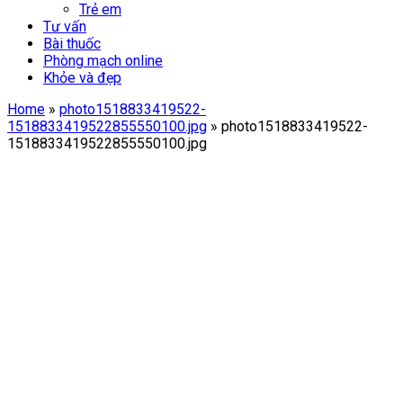
Trẻ em
Tư vấn
Bài thuốc
Phòng mạch online
Khỏe và đẹp
Home
»
photo1518833419522-
1518833419522855550100.jpg
»
photo1518833419522-
1518833419522855550100.jpg