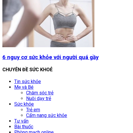
6 nguy cơ sức khỏe với người quá gầy
CHUYÊN ĐỀ SỨC KHOẺ
Tin sức khỏe
Mẹ và Bé
Chăm sóc trẻ
Nuôi dạy trẻ
Sức khỏe
Trẻ em
Cẩm nang sức khỏe
Tư vấn
Bài thuốc
Phòng mạch online