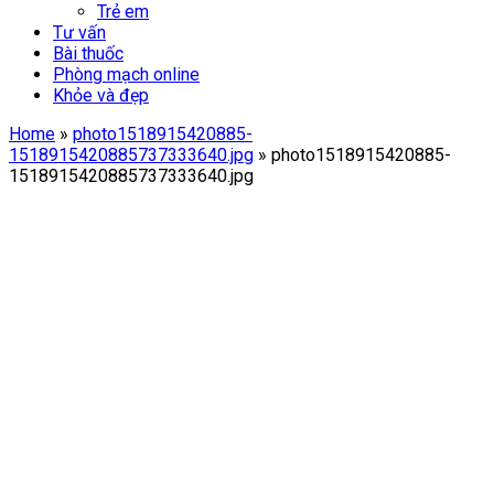
Trẻ em
Tư vấn
Bài thuốc
Phòng mạch online
Khỏe và đẹp
Home
»
photo1518915420885-
1518915420885737333640.jpg
»
photo1518915420885-
1518915420885737333640.jpg