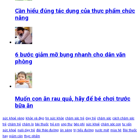
Cần hiểu đúng tác dụng của thực phẩm chức
năng
6 bước giảm mỡ bụng nhanh cho dân văn
phòng
Muốn con ăn rau quả, hãy để bé chơi trước
bữa ăn
sức khoẻ vàng
khỏe và đẹp
tin sức khỏe
chăm sóc trẻ
dạy trẻ
chăm sóc
cách chăm sóc
trẻ
chăm trẻ
chăm lo
bài thuốc
trẻ em
ung thư
béo phì
sức khoẻ
chăm sóc con
tư vấn
sức khoẻ
nuôi dạy trẻ
đái tháo đường
ăn sáng
trị tiểu đường
nước mát
mùa hè
Bài thuốc
hay
giảm cân
thực phẩm