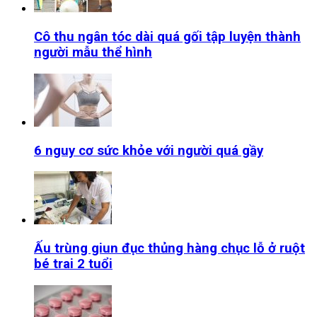
Cô thu ngân tóc dài quá gối tập luyện thành
người mẫu thể hình
6 nguy cơ sức khỏe với người quá gầy
Ấu trùng giun đục thủng hàng chục lỗ ở ruột
bé trai 2 tuổi