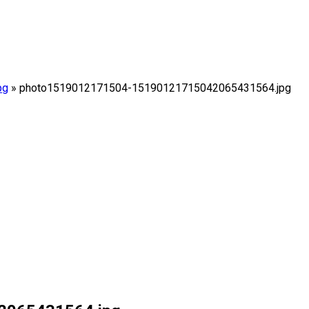
pg
»
photo1519012171504-15190121715042065431564.jpg