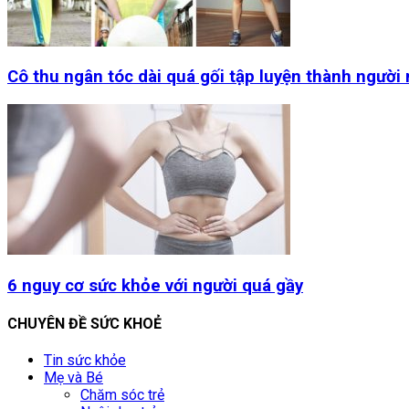
Cô thu ngân tóc dài quá gối tập luyện thành người
6 nguy cơ sức khỏe với người quá gầy
CHUYÊN ĐỀ SỨC KHOẺ
Tin sức khỏe
Mẹ và Bé
Chăm sóc trẻ