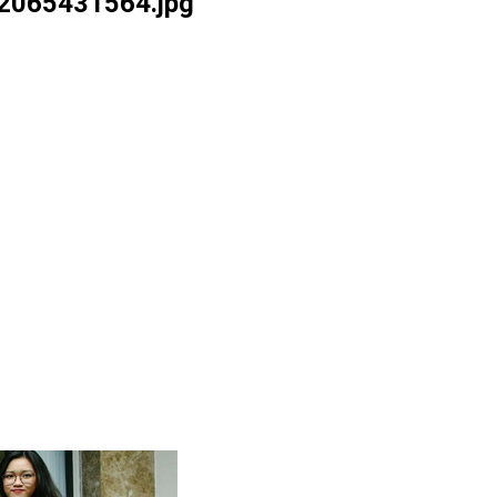
2065431564.jpg