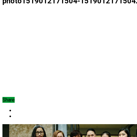
photo1519012171504-1519012171504
Share