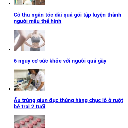
Cô thu ngân tóc dài quá gối tập luyện thành
người mẫu thể hình
6 nguy cơ sức khỏe với người quá gầy
Ấu trùng giun đục thủng hàng chục lỗ ở ruột
bé trai 2 tuổi