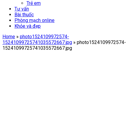
Trẻ em
Tư vấn
Bài thuốc
Phòng mạch online
Khỏe và đẹp
Home
»
photo1524109972574-
15241099725741035572667.jpg
»
photo1524109972574-
15241099725741035572667.jpg