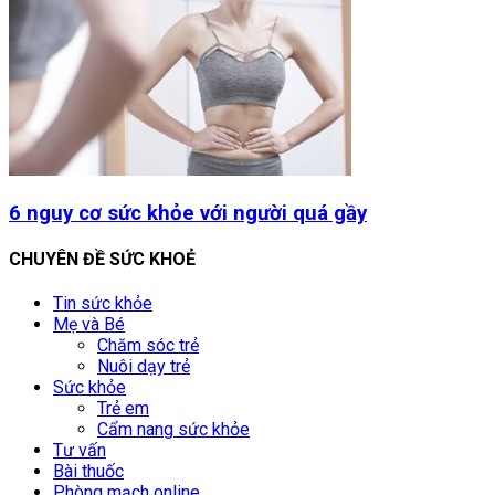
6 nguy cơ sức khỏe với người quá gầy
CHUYÊN ĐỀ SỨC KHOẺ
Tin sức khỏe
Mẹ và Bé
Chăm sóc trẻ
Nuôi dạy trẻ
Sức khỏe
Trẻ em
Cẩm nang sức khỏe
Tư vấn
Bài thuốc
Phòng mạch online