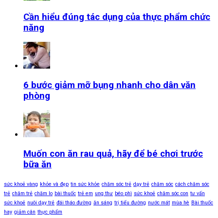
Cần hiểu đúng tác dụng của thực phẩm chức
năng
6 bước giảm mỡ bụng nhanh cho dân văn
phòng
Muốn con ăn rau quả, hãy để bé chơi trước
bữa ăn
sức khoẻ vàng
khỏe và đẹp
tin sức khỏe
chăm sóc trẻ
dạy trẻ
chăm sóc
cách chăm sóc
trẻ
chăm trẻ
chăm lo
bài thuốc
trẻ em
ung thư
béo phì
sức khoẻ
chăm sóc con
tư vấn
sức khoẻ
nuôi dạy trẻ
đái tháo đường
ăn sáng
trị tiểu đường
nước mát
mùa hè
Bài thuốc
hay
giảm cân
thực phẩm