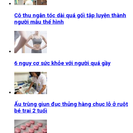
Cô thu ngân tóc dài quá gối tập luyện thành
người mẫu thể hình
6 nguy cơ sức khỏe với người quá gầy
Ấu trùng giun đục thủng hàng chục lỗ ở ruột
bé trai 2 tuổi