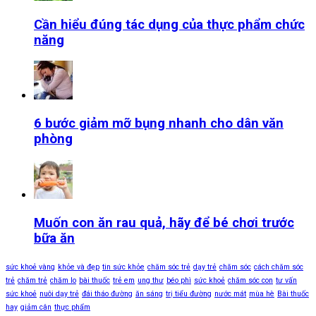
Cần hiểu đúng tác dụng của thực phẩm chức
năng
6 bước giảm mỡ bụng nhanh cho dân văn
phòng
Muốn con ăn rau quả, hãy để bé chơi trước
bữa ăn
sức khoẻ vàng
khỏe và đẹp
tin sức khỏe
chăm sóc trẻ
dạy trẻ
chăm sóc
cách chăm sóc
trẻ
chăm trẻ
chăm lo
bài thuốc
trẻ em
ung thư
béo phì
sức khoẻ
chăm sóc con
tư vấn
sức khoẻ
nuôi dạy trẻ
đái tháo đường
ăn sáng
trị tiểu đường
nước mát
mùa hè
Bài thuốc
hay
giảm cân
thực phẩm