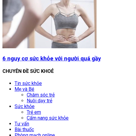
6 nguy cơ sức khỏe với người quá gầy
CHUYÊN ĐỀ SỨC KHOẺ
Tin sức khỏe
Mẹ và Bé
Chăm sóc trẻ
Nuôi dạy trẻ
Sức khỏe
Trẻ em
Cẩm nang sức khỏe
Tư vấn
Bài thuốc
Phòng mạch online