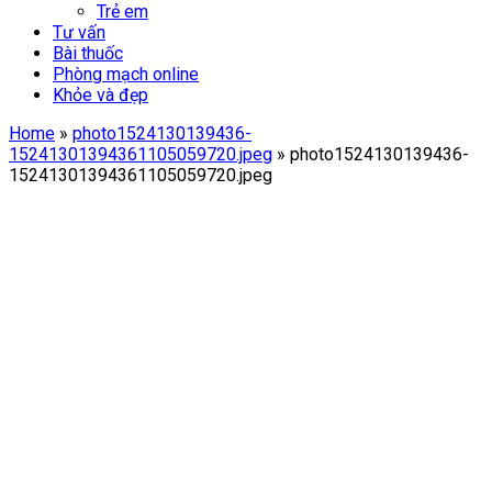
Trẻ em
Tư vấn
Bài thuốc
Phòng mạch online
Khỏe và đẹp
Home
»
photo1524130139436-
15241301394361105059720.jpeg
»
photo1524130139436-
15241301394361105059720.jpeg