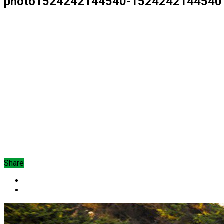
photo1524242144540-1524242144540
Share