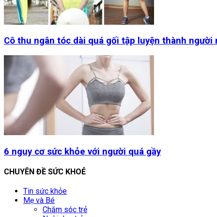
Cô thu ngân tóc dài quá gối tập luyện thành người
6 nguy cơ sức khỏe với người quá gầy
CHUYÊN ĐỀ SỨC KHOẺ
Tin sức khỏe
Mẹ và Bé
Chăm sóc trẻ