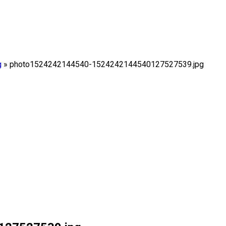
g
»
photo1524242144540-1524242144540127527539.jpg