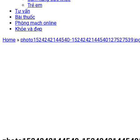
Trẻ em
Tư vấn
Bài thuốc
Phòng mạch online
Khỏe và đẹp
Home
»
photo1524242144540-1524242144540127527539.jp