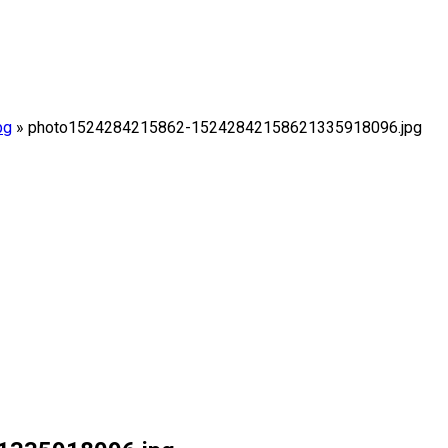
pg
»
photo1524284215862-15242842158621335918096.jpg