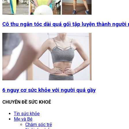
Cô thu ngân tóc dài quá gối tập luyện thành người
6 nguy cơ sức khỏe với người quá gầy
CHUYÊN ĐỀ SỨC KHOẺ
Tin sức khỏe
Mẹ và Bé
Chăm sóc trẻ