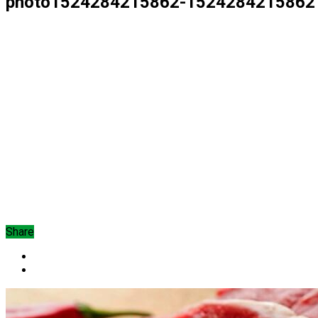
photo1524284215862-1524284215862
Share