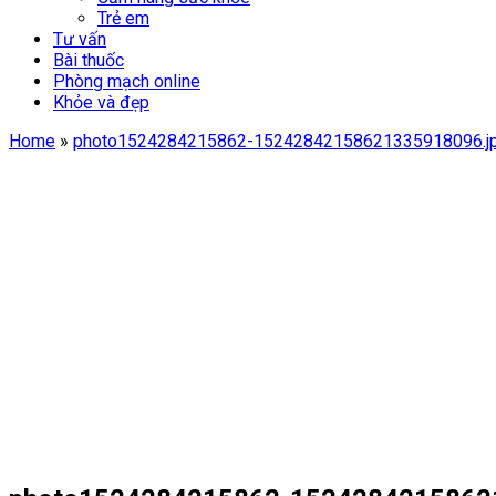
Trẻ em
Tư vấn
Bài thuốc
Phòng mạch online
Khỏe và đẹp
Home
»
photo1524284215862-15242842158621335918096.j