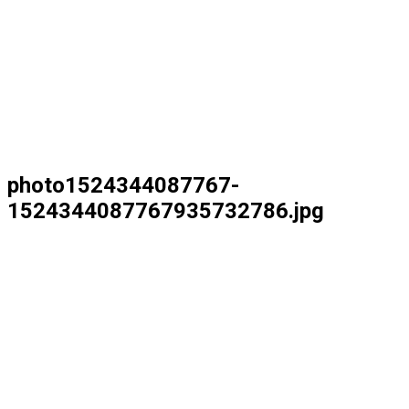
photo1524344087767-
1524344087767935732786.jpg