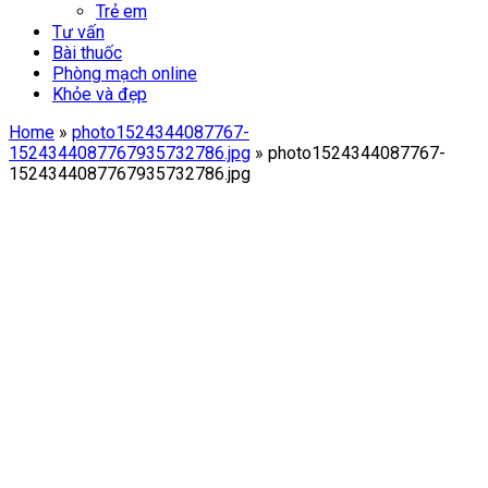
Trẻ em
Tư vấn
Bài thuốc
Phòng mạch online
Khỏe và đẹp
Home
»
photo1524344087767-
1524344087767935732786.jpg
»
photo1524344087767-
1524344087767935732786.jpg