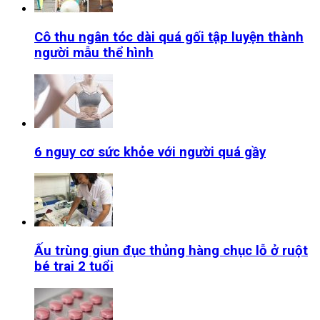
Cô thu ngân tóc dài quá gối tập luyện thành
người mẫu thể hình
6 nguy cơ sức khỏe với người quá gầy
Ấu trùng giun đục thủng hàng chục lỗ ở ruột
bé trai 2 tuổi