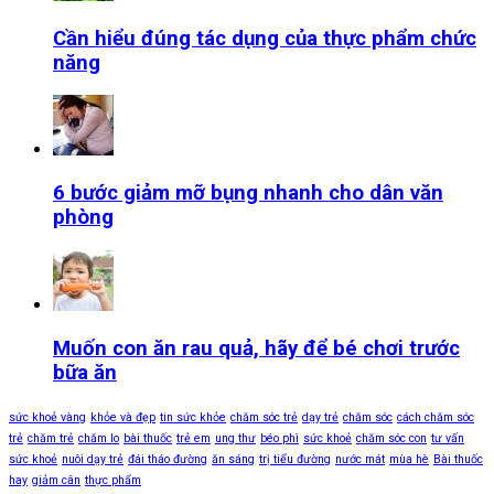
Cần hiểu đúng tác dụng của thực phẩm chức
năng
6 bước giảm mỡ bụng nhanh cho dân văn
phòng
Muốn con ăn rau quả, hãy để bé chơi trước
bữa ăn
sức khoẻ vàng
khỏe và đẹp
tin sức khỏe
chăm sóc trẻ
dạy trẻ
chăm sóc
cách chăm sóc
trẻ
chăm trẻ
chăm lo
bài thuốc
trẻ em
ung thư
béo phì
sức khoẻ
chăm sóc con
tư vấn
sức khoẻ
nuôi dạy trẻ
đái tháo đường
ăn sáng
trị tiểu đường
nước mát
mùa hè
Bài thuốc
hay
giảm cân
thực phẩm