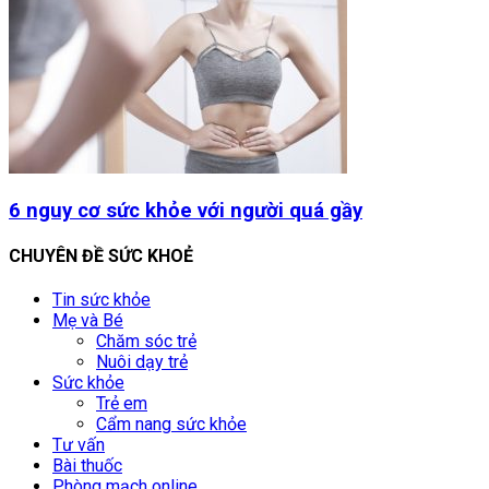
6 nguy cơ sức khỏe với người quá gầy
CHUYÊN ĐỀ SỨC KHOẺ
Tin sức khỏe
Mẹ và Bé
Chăm sóc trẻ
Nuôi dạy trẻ
Sức khỏe
Trẻ em
Cẩm nang sức khỏe
Tư vấn
Bài thuốc
Phòng mạch online