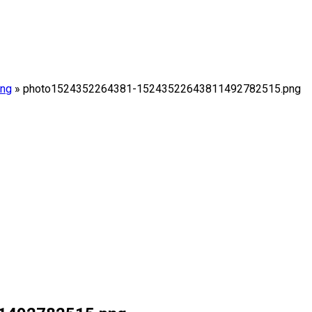
ng
»
photo1524352264381-15243522643811492782515.png