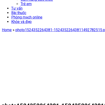
Trẻ em
Tư vấn
Bài thuốc
Phòng mạch online
Khỏe và đẹp
Home
»
photo1524352264381-15243522643811492782515.p