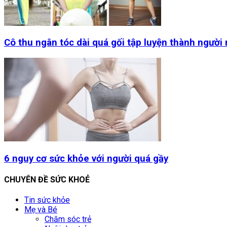
Cô thu ngân tóc dài quá gối tập luyện thành người
6 nguy cơ sức khỏe với người quá gầy
CHUYÊN ĐỀ SỨC KHOẺ
Tin sức khỏe
Mẹ và Bé
Chăm sóc trẻ