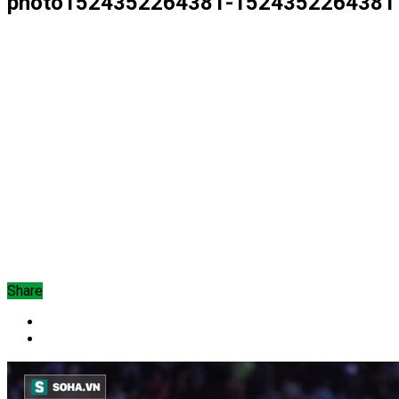
photo1524352264381-1524352264381
Share