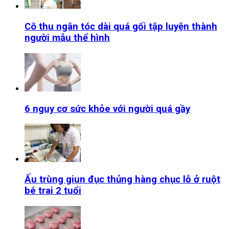
Cô thu ngân tóc dài quá gối tập luyện thành
người mẫu thể hình
6 nguy cơ sức khỏe với người quá gầy
Ấu trùng giun đục thủng hàng chục lỗ ở ruột
bé trai 2 tuổi