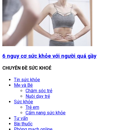
6 nguy cơ sức khỏe với người quá gầy
CHUYÊN ĐỀ SỨC KHOẺ
Tin sức khỏe
Mẹ và Bé
Chăm sóc trẻ
Nuôi dạy trẻ
Sức khỏe
Trẻ em
Cẩm nang sức khỏe
Tư vấn
Bài thuốc
Phòng mạch online