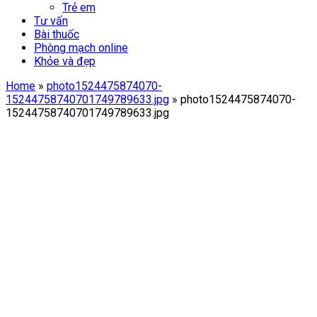
Trẻ em
Tư vấn
Bài thuốc
Phòng mạch online
Khỏe và đẹp
Home
»
photo1524475874070-
15244758740701749789633.jpg
»
photo1524475874070-
15244758740701749789633.jpg