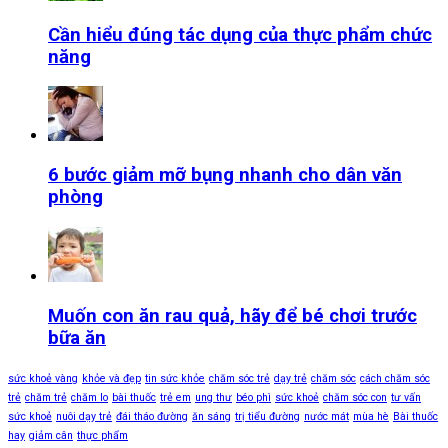
Cần hiểu đúng tác dụng của thực phẩm chức
năng
6 bước giảm mỡ bụng nhanh cho dân văn
phòng
Muốn con ăn rau quả, hãy để bé chơi trước
bữa ăn
sức khoẻ vàng
khỏe và đẹp
tin sức khỏe
chăm sóc trẻ
dạy trẻ
chăm sóc
cách chăm sóc
trẻ
chăm trẻ
chăm lo
bài thuốc
trẻ em
ung thư
béo phì
sức khoẻ
chăm sóc con
tư vấn
sức khoẻ
nuôi dạy trẻ
đái tháo đường
ăn sáng
trị tiểu đường
nước mát
mùa hè
Bài thuốc
hay
giảm cân
thực phẩm