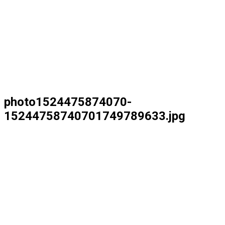
photo1524475874070-
15244758740701749789633.jpg