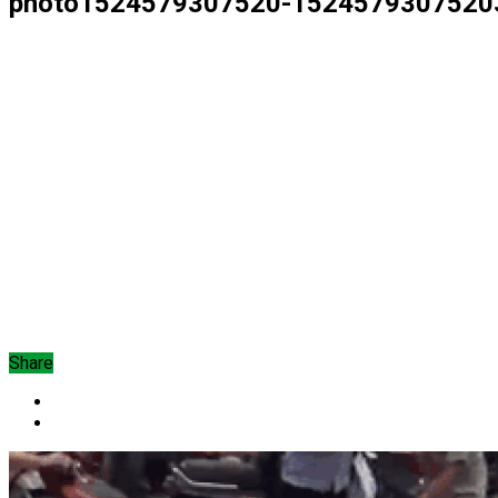
photo1524579307520-15245793075203
Share