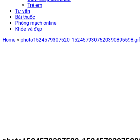
Trẻ em
Tư vấn
Bài thuốc
Phòng mạch online
Khỏe và đẹp
Home
»
photo1524579307520-1524579307520390895598.gi