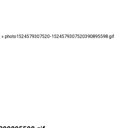
f
»
photo1524579307520-1524579307520390895598.gif