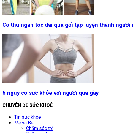
Cô thu ngân tóc dài quá gối tập luyện thành người
6 nguy cơ sức khỏe với người quá gầy
CHUYÊN ĐỀ SỨC KHOẺ
Tin sức khỏe
Mẹ và Bé
Chăm sóc trẻ