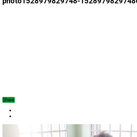
photo1528979829748-1528979829748
Share