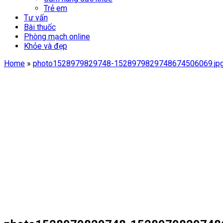
Trẻ em
Tư vấn
Bài thuốc
Phòng mạch online
Khỏe và đẹp
Home
»
photo1528979829748-1528979829748674506069.jp