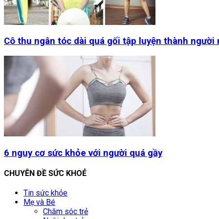
Cô thu ngân tóc dài quá gối tập luyện thành người
6 nguy cơ sức khỏe với người quá gầy
CHUYÊN ĐỀ SỨC KHOẺ
Tin sức khỏe
Mẹ và Bé
Chăm sóc trẻ