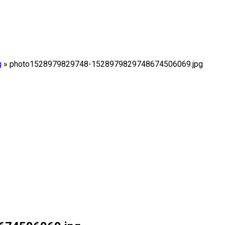
g
»
photo1528979829748-1528979829748674506069.jpg