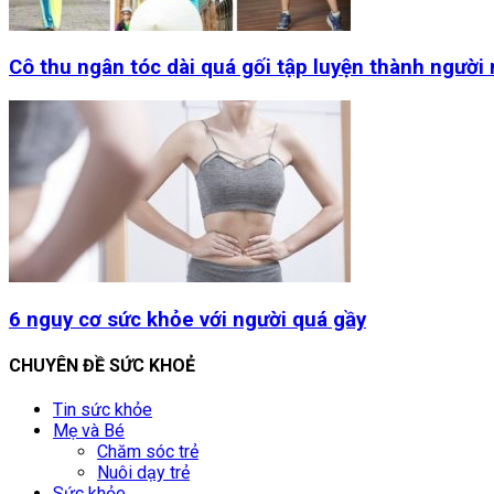
Cô thu ngân tóc dài quá gối tập luyện thành người
6 nguy cơ sức khỏe với người quá gầy
CHUYÊN ĐỀ SỨC KHOẺ
Tin sức khỏe
Mẹ và Bé
Chăm sóc trẻ
Nuôi dạy trẻ
Sức khỏe