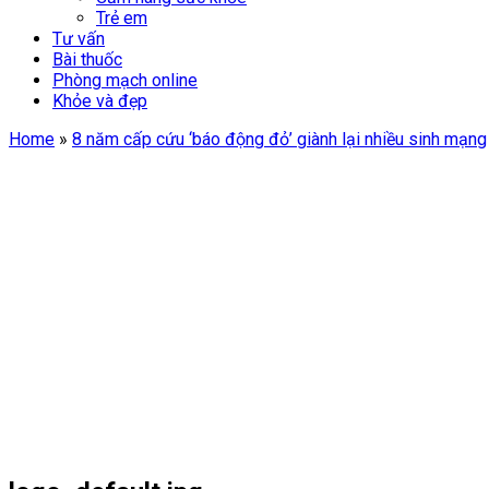
Trẻ em
Tư vấn
Bài thuốc
Phòng mạch online
Khỏe và đẹp
Home
»
8 năm cấp cứu ‘báo động đỏ’ giành lại nhiều sinh mạng