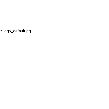
»
logo_default.jpg