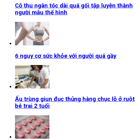
Cô thu ngân tóc dài quá gối tập luyện thành
người mẫu thể hình
6 nguy cơ sức khỏe với người quá gầy
Ấu trùng giun đục thủng hàng chục lỗ ở ruột
bé trai 2 tuổi