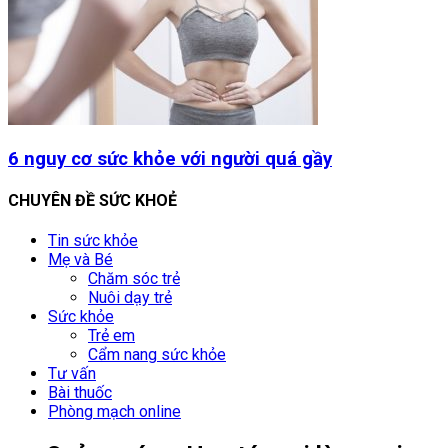
6 nguy cơ sức khỏe với người quá gầy
CHUYÊN ĐỀ SỨC KHOẺ
Tin sức khỏe
Mẹ và Bé
Chăm sóc trẻ
Nuôi dạy trẻ
Sức khỏe
Trẻ em
Cẩm nang sức khỏe
Tư vấn
Bài thuốc
Phòng mạch online