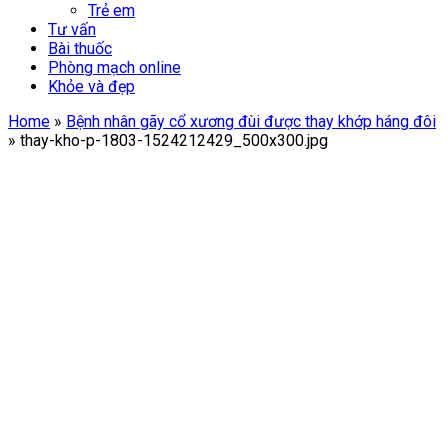
Trẻ em
Tư vấn
Bài thuốc
Phòng mạch online
Khỏe và đẹp
Home
»
Bệnh nhân gãy cổ xương đùi được thay khớp háng đôi
»
thay-kho-p-1803-1524212429_500x300.jpg