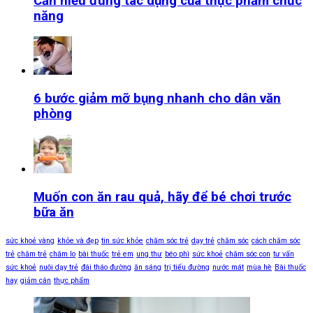
Cần hiểu đúng tác dụng của thực phẩm chức
năng
6 bước giảm mỡ bụng nhanh cho dân văn
phòng
Muốn con ăn rau quả, hãy để bé chơi trước
bữa ăn
sức khoẻ vàng
khỏe và đẹp
tin sức khỏe
chăm sóc trẻ
dạy trẻ
chăm sóc
cách chăm sóc
trẻ
chăm trẻ
chăm lo
bài thuốc
trẻ em
ung thư
béo phì
sức khoẻ
chăm sóc con
tư vấn
sức khoẻ
nuôi dạy trẻ
đái tháo đường
ăn sáng
trị tiểu đường
nước mát
mùa hè
Bài thuốc
hay
giảm cân
thực phẩm