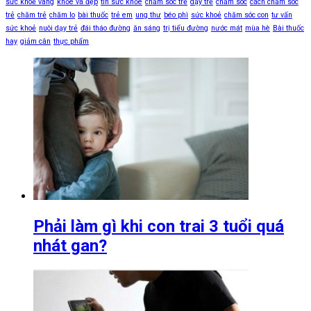
sức khoẻ vàng
khỏe và đẹp
tin sức khỏe
chăm sóc trẻ
dạy trẻ
chăm sóc
cách chăm sóc
trẻ
chăm trẻ
chăm lo
bài thuốc
trẻ em
ung thư
béo phì
sức khoẻ
chăm sóc con
tư vấn
sức khoẻ
nuôi dạy trẻ
đái tháo đường
ăn sáng
trị tiểu đường
nước mát
mùa hè
Bài thuốc
hay
giảm cân
thực phẩm
Phải làm gì khi con trai 3 tuổi quá
nhát gan?