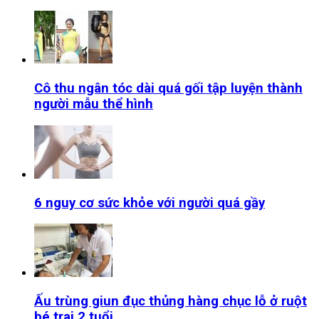
Cô thu ngân tóc dài quá gối tập luyện thành
người mẫu thể hình
6 nguy cơ sức khỏe với người quá gầy
Ấu trùng giun đục thủng hàng chục lỗ ở ruột
bé trai 2 tuổi