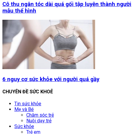
Cô thu ngân tóc dài quá gối tập luyện thành người
mẫu thể hình
6 nguy cơ sức khỏe với người quá gầy
CHUYÊN ĐỀ SỨC KHOẺ
Tin sức khỏe
Mẹ và Bé
Chăm sóc trẻ
Nuôi dạy trẻ
Sức khỏe
Trẻ em