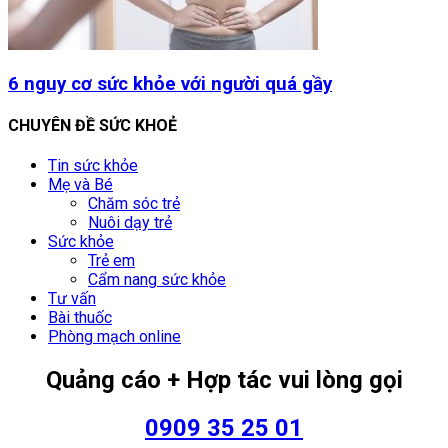
6 nguy cơ sức khỏe với người quá gầy
CHUYÊN ĐỀ SỨC KHOẺ
Tin sức khỏe
Mẹ và Bé
Chăm sóc trẻ
Nuôi dạy trẻ
Sức khỏe
Trẻ em
Cẩm nang sức khỏe
Tư vấn
Bài thuốc
Phòng mạch online
Quảng cáo + Hợp tác vui lòng gọi
0909 35 25 01