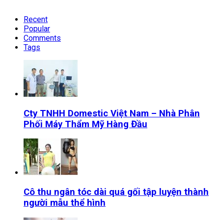
Recent
Popular
Comments
Tags
Cty TNHH Domestic Việt Nam – Nhà Phân
Phối Máy Thẩm Mỹ Hàng Đầu
Cô thu ngân tóc dài quá gối tập luyện thành
người mẫu thể hình