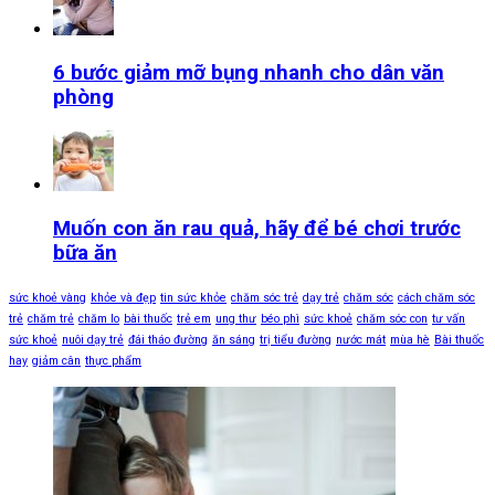
6 bước giảm mỡ bụng nhanh cho dân văn
phòng
Muốn con ăn rau quả, hãy để bé chơi trước
bữa ăn
sức khoẻ vàng
khỏe và đẹp
tin sức khỏe
chăm sóc trẻ
dạy trẻ
chăm sóc
cách chăm sóc
trẻ
chăm trẻ
chăm lo
bài thuốc
trẻ em
ung thư
béo phì
sức khoẻ
chăm sóc con
tư vấn
sức khoẻ
nuôi dạy trẻ
đái tháo đường
ăn sáng
trị tiểu đường
nước mát
mùa hè
Bài thuốc
hay
giảm cân
thực phẩm