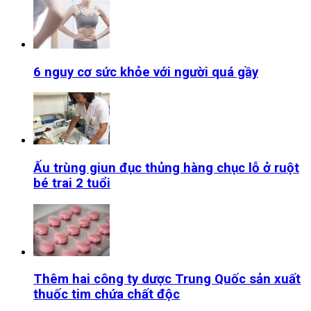
6 nguy cơ sức khỏe với người quá gầy
Ấu trùng giun đục thủng hàng chục lỗ ở ruột
bé trai 2 tuổi
Thêm hai công ty dược Trung Quốc sản xuất
thuốc tim chứa chất độc