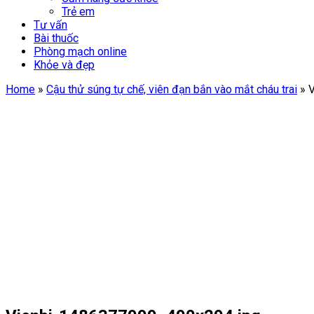
Trẻ em
Tư vấn
Bài thuốc
Phòng mạch online
Khỏe và đẹp
Home
»
Cậu thử súng tự chế, viên đạn bắn vào mắt cháu trai
»