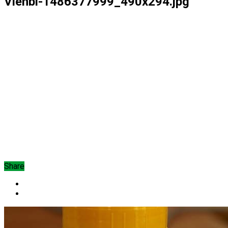
Vienbi-1486377999_490x294.jpg
Share