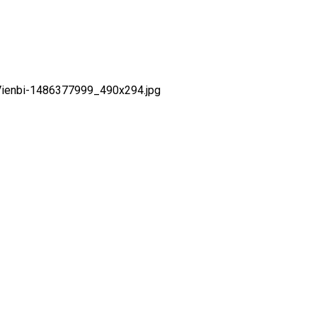
Vienbi-1486377999_490x294.jpg