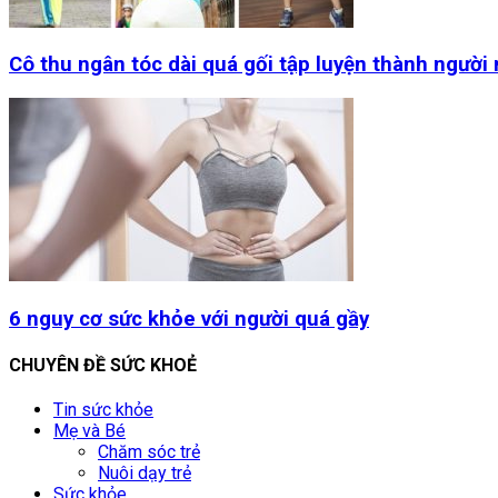
Cô thu ngân tóc dài quá gối tập luyện thành người
6 nguy cơ sức khỏe với người quá gầy
CHUYÊN ĐỀ SỨC KHOẺ
Tin sức khỏe
Mẹ và Bé
Chăm sóc trẻ
Nuôi dạy trẻ
Sức khỏe