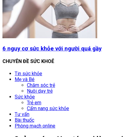
6 nguy cơ sức khỏe với người quá gầy
CHUYÊN ĐỀ SỨC KHOẺ
Tin sức khỏe
Mẹ và Bé
Chăm sóc trẻ
Nuôi dạy trẻ
Sức khỏe
Trẻ em
Cẩm nang sức khỏe
Tư vấn
Bài thuốc
Phòng mạch online