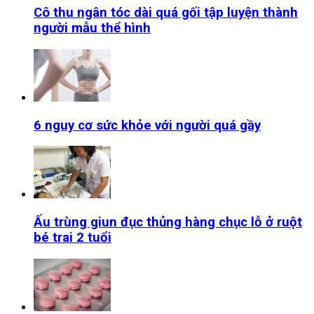
Cô thu ngân tóc dài quá gối tập luyện thành
người mẫu thể hình
6 nguy cơ sức khỏe với người quá gầy
Ấu trùng giun đục thủng hàng chục lỗ ở ruột
bé trai 2 tuổi