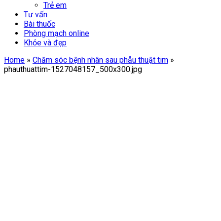
Trẻ em
Tư vấn
Bài thuốc
Phòng mạch online
Khỏe và đẹp
Home
»
Chăm sóc bệnh nhân sau phẫu thuật tim
»
phauthuattim-1527048157_500x300.jpg