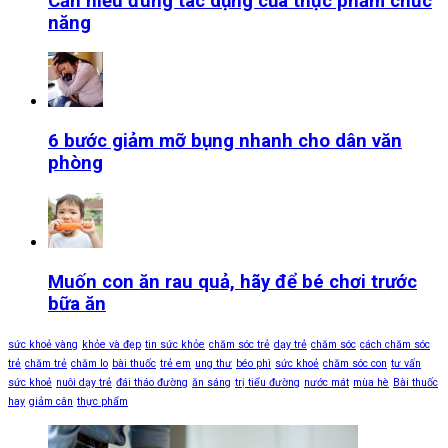
Cần hiểu đúng tác dụng của thực phẩm chức
năng
6 bước giảm mỡ bụng nhanh cho dân văn
phòng
Muốn con ăn rau quả, hãy để bé chơi trước
bữa ăn
sức khoẻ vàng
khỏe và đẹp
tin sức khỏe
chăm sóc trẻ
dạy trẻ
chăm sóc
cách chăm sóc
trẻ
chăm trẻ
chăm lo
bài thuốc
trẻ em
ung thư
béo phì
sức khoẻ
chăm sóc con
tư vấn
sức khoẻ
nuôi dạy trẻ
đái tháo đường
ăn sáng
trị tiểu đường
nước mát
mùa hè
Bài thuốc
hay
giảm cân
thực phẩm