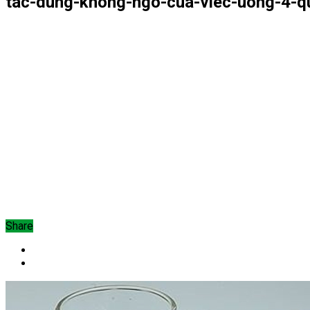
tac-dung-khong-ngo-cua-viec-uong-4-qu
Share