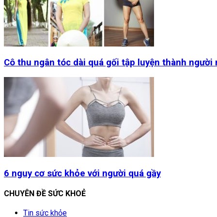
Cô thu ngân tóc dài quá gối tập luyện thành người
6 nguy cơ sức khỏe với người quá gầy
CHUYÊN ĐỀ SỨC KHOẺ
Tin sức khỏe