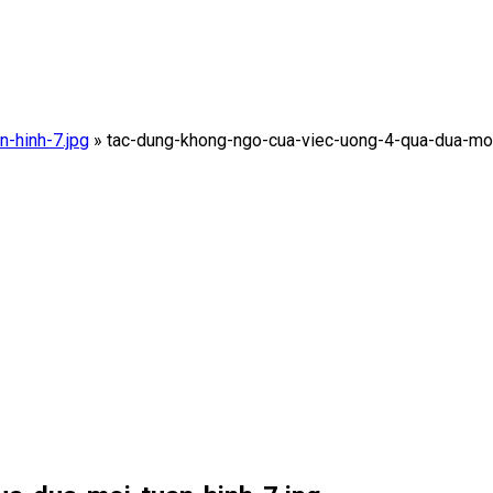
-hinh-7.jpg
»
tac-dung-khong-ngo-cua-viec-uong-4-qua-dua-moi-