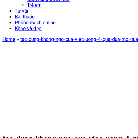
Trẻ em
Tư vấn
Bài thuốc
Phòng mạch online
Khỏe và đẹp
Home
»
tac-dung-khong-ngo-cua-viec-uong-4-qua-dua-moi-tuan