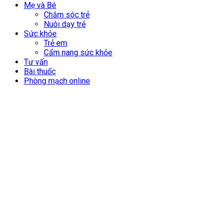
Mẹ và Bé
Chăm sóc trẻ
Nuôi dạy trẻ
Sức khỏe
Trẻ em
Cẩm nang sức khỏe
Tư vấn
Bài thuốc
Phòng mạch online