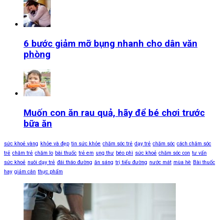
6 bước giảm mỡ bụng nhanh cho dân văn
phòng
Muốn con ăn rau quả, hãy để bé chơi trước
bữa ăn
sức khoẻ vàng
khỏe và đẹp
tin sức khỏe
chăm sóc trẻ
dạy trẻ
chăm sóc
cách chăm sóc
trẻ
chăm trẻ
chăm lo
bài thuốc
trẻ em
ung thư
béo phì
sức khoẻ
chăm sóc con
tư vấn
sức khoẻ
nuôi dạy trẻ
đái tháo đường
ăn sáng
trị tiểu đường
nước mát
mùa hè
Bài thuốc
hay
giảm cân
thực phẩm