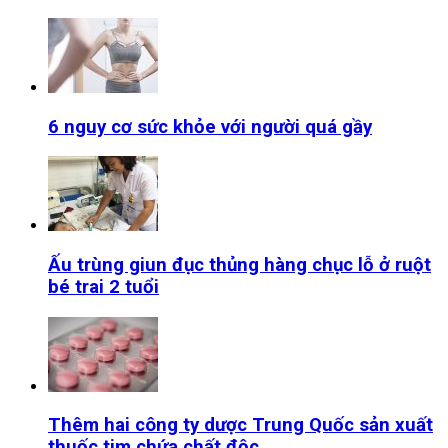
6 nguy cơ sức khỏe với người quá gầy
Ấu trùng giun đục thủng hàng chục lỗ ở ruột
bé trai 2 tuổi
Thêm hai công ty dược Trung Quốc sản xuất
thuốc tim chứa chất độc