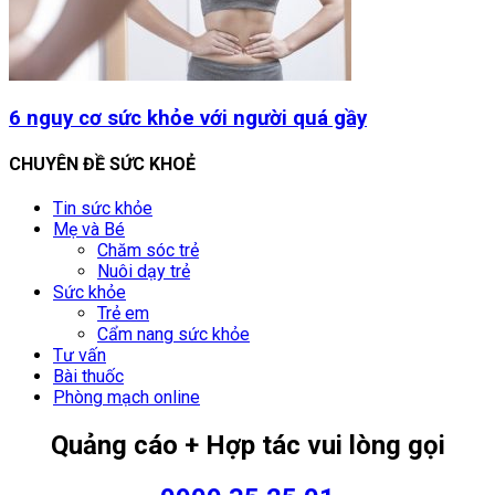
6 nguy cơ sức khỏe với người quá gầy
CHUYÊN ĐỀ SỨC KHOẺ
Tin sức khỏe
Mẹ và Bé
Chăm sóc trẻ
Nuôi dạy trẻ
Sức khỏe
Trẻ em
Cẩm nang sức khỏe
Tư vấn
Bài thuốc
Phòng mạch online
Quảng cáo + Hợp tác vui lòng gọi