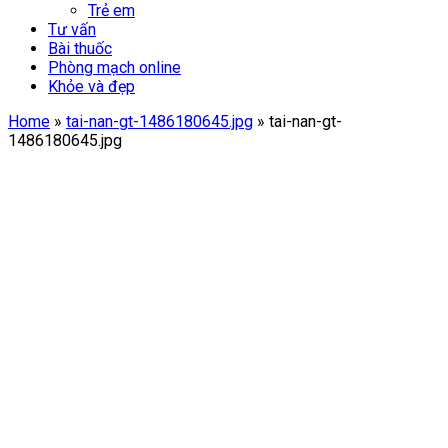
Trẻ em
Tư vấn
Bài thuốc
Phòng mạch online
Khỏe và đẹp
Home
»
tai-nan-gt-1486180645.jpg
»
tai-nan-gt-
1486180645.jpg