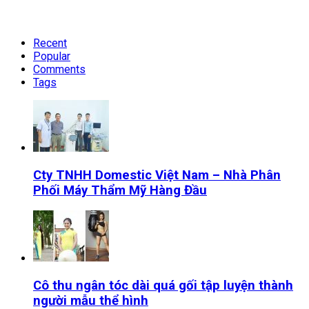
Recent
Popular
Comments
Tags
Cty TNHH Domestic Việt Nam – Nhà Phân
Phối Máy Thẩm Mỹ Hàng Đầu
Cô thu ngân tóc dài quá gối tập luyện thành
người mẫu thể hình