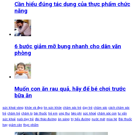
Cần hiểu đúng tác dụng của thực phẩm chức
năng
6 bước giảm mỡ bụng nhanh cho dân văn
phòng
Muốn con ăn rau quả, hãy để bé chơi trước
bữa ăn
sức khoẻ vàng
khỏe và đẹp
tin sức khỏe
chăm sóc trẻ
dạy trẻ
chăm sóc
cách chăm sóc
trẻ
chăm trẻ
chăm lo
bài thuốc
trẻ em
ung thư
béo phì
sức khoẻ
chăm sóc con
tư vấn
sức khoẻ
nuôi dạy trẻ
đái tháo đường
ăn sáng
trị tiểu đường
nước mát
mùa hè
Bài thuốc
hay
giảm cân
thực phẩm