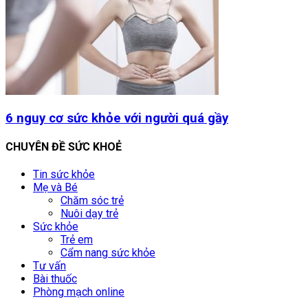
6 nguy cơ sức khỏe với người quá gầy
CHUYÊN ĐỀ SỨC KHOẺ
Tin sức khỏe
Mẹ và Bé
Chăm sóc trẻ
Nuôi dạy trẻ
Sức khỏe
Trẻ em
Cẩm nang sức khỏe
Tư vấn
Bài thuốc
Phòng mạch online