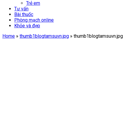
Trẻ em
Tư vấn
Bài thuốc
Phòng mạch online
Khỏe và đẹp
Home
»
thumb1blogtamsuvn.jpg
»
thumb1blogtamsuvn.jpg