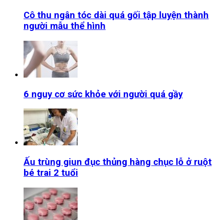
Cô thu ngân tóc dài quá gối tập luyện thành
người mẫu thể hình
6 nguy cơ sức khỏe với người quá gầy
Ấu trùng giun đục thủng hàng chục lỗ ở ruột
bé trai 2 tuổi